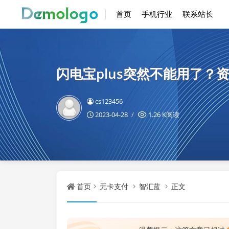
首页
手机行业
联系站长
闪电宝plus突然不能用了？
cs123456
2023-04-28
1.26 K阅读
首页
无卡支付
智汇蓝
正文