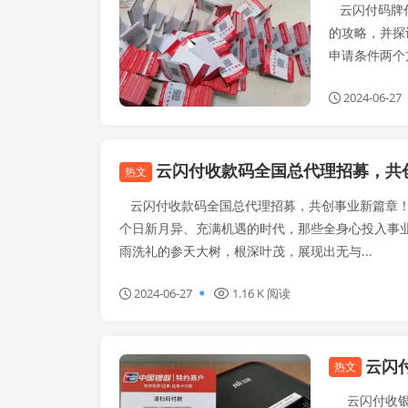
云闪付码牌代
的攻略，并探
申请条件两个
2024-06-27
云闪付收款码全国总代理招募，共
热文
云闪付收款码全国总代理招募，共创事业新篇章！
个日新月异、充满机遇的时代，那些全身心投入事
雨洗礼的参天大树，根深叶茂，展现出无与...
2024-06-27
1.16 K 阅读
云闪
闪电宝plus
热文
云闪付收银台