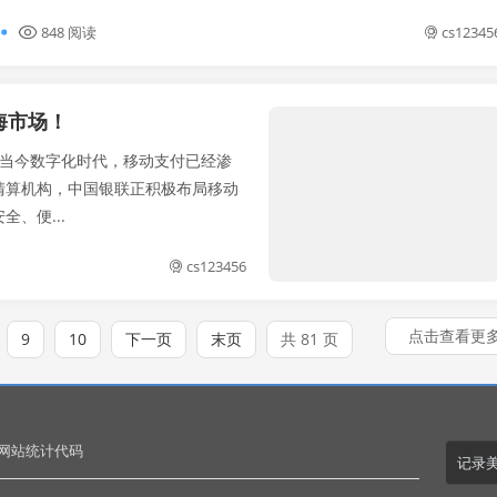
848 阅读
cs12345
海市场！
当今数字化时代，移动支付已经渗
清算机构，中国银联正积极布局移动
、便...
cs123456
点击查看更
9
10
下一页
末页
共 81 页
.网站统计代码
记录