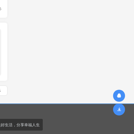
6
闪电宝plus
多
美好生活，分享幸福人生