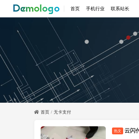
首页
手机行业
联系站长
首页
无卡支付
云闪
闪电宝plus
热文