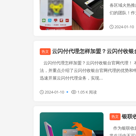
各区域火热推
们的团队！作为
2024-01-10
云闪付代理怎样加盟？云闪付收银
热文
云闪付代理怎样加盟？云闪付收银台官网代理！ 
法，并重点介绍了云闪付收银台官网代理的优势和
迅速开展云闪付代理业务，实现...
2024-01-10
1.05 K 阅读
银联
闪电宝plus
热文
作为银联收款
常生活中不可