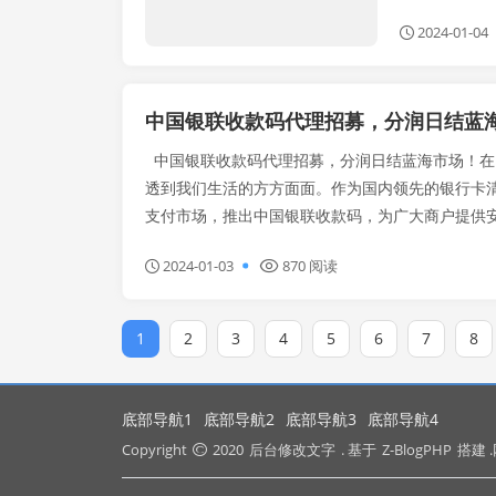
2024-01-04
中国银联收款码代理招募，分润日结蓝
中国银联收款码代理招募，分润日结蓝海市场！在
透到我们生活的方方面面。作为国内领先的银行卡
支付市场，推出中国银联收款码，为广大商户提供安全
2024-01-03
870 阅读
1
2
3
4
5
6
7
8
底部导航1
底部导航2
底部导航3
底部导航4
Copyright
2020
后台修改文字
. 基于
Z-BlogPHP
搭建 