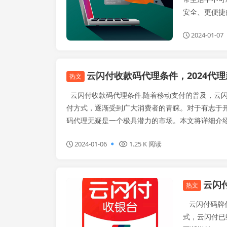
安全、更便捷的
2024-01-07
云闪付收款码代理条件，2024代
热文
云闪付收款码代理条件,随着移动支付的普及，云
付方式，逐渐受到广大消费者的青睐。对于有志于
码代理无疑是一个极具潜力的市场。本文将详细介绍云
2024-01-06
1.25 K 阅读
云闪
闪电宝plus
热文
云闪付码牌代
式，云闪付已