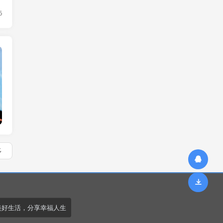
6
智汇蓝
多
美好生活，分享幸福人生