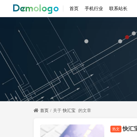
首页
手机行业
联系站长
首页
关于
快汇宝
的文章
快汇
闪电宝plus
热文