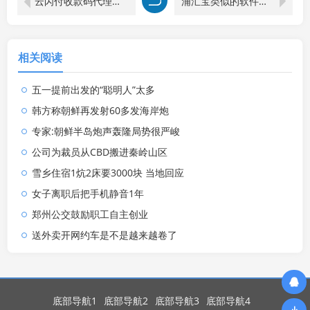
云闪付收款码代理分润，2024最新加盟政策来袭！
浦汇宝类似的软件，这个软件非常靠谱！
相关阅读
五一提前出发的“聪明人”太多
韩方称朝鲜再发射60多发海岸炮
专家:朝鲜半岛炮声轰隆局势很严峻
公司为裁员从CBD搬进秦岭山区
雪乡住宿1炕2床要3000块 当地回应
女子离职后把手机静音1年
郑州公交鼓励职工自主创业
送外卖开网约车是不是越来越卷了
底部导航1
底部导航2
底部导航3
底部导航4