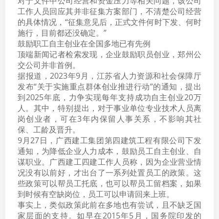
对于文件中公司经营和资金压力等相关问题，该公司
工作人员回应其并非征集方案部门，不清楚公司经营
的具体情况，“征集意见后，正式文件何时下发、何时
施行，目前都还没确定。”
鼓励职工自主创业在全国多地已有先例
顶端新闻记者检索发现，企业鼓励职员创业，郑州公
交公司并非首例。
据报道，2023年9月，江苏省人力资源和社会保障厅
发布“关于实施重点群体创业推进行动”的通知，提出
到2025年底，力争实现每年支持成功自主创业20万
人。其中，特别提出，对于事业单位专业技术人员离
岗创业者，可在3年内保留人事关系，不影响其社
保、工龄及晋升。
9月27日，广西建工集团第四建筑工程有限公司下发
通知，为降低企业人力成本，鼓励员工自主创业、自
谋职业。广西建工四建工作人员称，因为企业营业情
况没有以前好，才出台了一系列处置员工的政策。这
些政策可以帮员工托底，也可以帮员工留档案，如果
到时候有空缺岗位，员工可以申请回来上班。
事实上，类似政策此前在多地也有尝试，且不缺乏国
家层面的支持。如早在2015年5月，国务院印发的