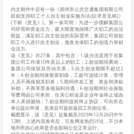
内文附件中还有一份《郑州市公共交通集团有限公司
鼓励支持职工个人自主创业实施办法(征求意见稿)》
(下称《意见》)。第一条写明：为进一步缓解集团公
司经营和资金压力，最大限度地保障广大职工的合法
权益，满足职工自主创业的实际需求，集团公司鼓励
职工个人进行自主创业，激发全体职工的创造力和创
业活力。
该《意见》共27条，其中包含：1.该办法适用于在集
团公司工作满10年及以上的职工；2.创业期间离岗，
集团公司保留其劳动关系；3.自主创业期限不超过2
年；4.创业期间保留原职级，工龄可连续计算，管理
人员不再保留其职务；5.期间停发工资、奖金和津贴
补助，不再享受各项福利待遇；6.创业期间社会保险
等费用由公司承担，住房公积金及企业年金终止或由
本人承担缴纳；7.创业期间提前终止协议，可向所在
单位提出申请，批准后可提前返回工作岗位等。
截图显示，该《意见》征集截至2023年12月26日中午
12时。上述内容发布后，引发网友热烈讨论，不少本
地市民担心此举是否会影响公交正常运行。