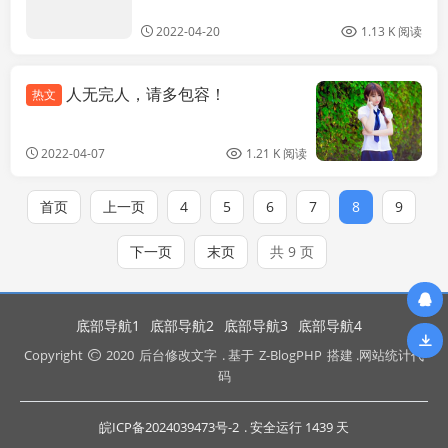
2022-04-20
1.13 K 阅读
人无完人，请多包容！
热文
2022-04-07
1.21 K 阅读
首页
上一页
4
5
6
7
8
9
下一页
末页
共 9 页
底部导航1
底部导航2
底部导航3
底部导航4
Copyright
2020
后台修改文字
. 基于
Z-BlogPHP
搭建 .网站统计代
码
皖ICP备2024039473号-2
. 安全运行
1439
天