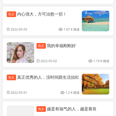
内心强大，方可治愈一切！
热文
2022-05-05
1.07 K 阅读
我的幸福刚刚好
热文
手机行业
2022-05-02
1.19 K 阅读
真正优秀的人，没时间跟生活抬杠
热文
2022-05-01
1.2 K 阅读
越是有福气的人，越是善良
热文
手机行业