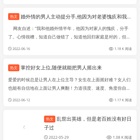
婚外情的男人主动提分手,他因为对老婆愧疚和我分手
热文
网友自述：“我和他婚外情半年，他因为对家人的愧疚，分手
了。心情很糟，知道自己做错了，知道他回归家庭是对的，但从
失恋的痛苦中走不出来。、 我们是日久生情，开始是特别在乎
2022-06-16
1.18 K 阅读
我，说找到恋爱的感觉，说相见恨晚，说以后宠我，后来他开
始...
掌控好女上位,随便就能把男人摇出来
热文
爱爱的时候总是让男人在上位主导？女生在上面摇好难？女人们
也能有自信地在上面让男人爽翻！力道强度、速度、角度你自己
掌握，让巨龙更准确的直捣你的G点，享受当女王的感觉，想多
2022-06-12
1.17 K 阅读
快就多快、多用力就多用力，保证你湿翻天！试试这些技巧保证
你会爱上在上位的感觉～～...
乱世出英雄，但是老百姓没有好日
热文
手机行业
子过
2022-05-29
1.08 K 阅读