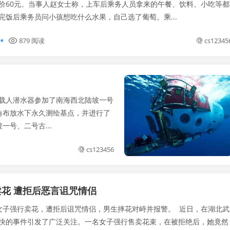
价60元。当事人赵女士称，上车后乘务人员拿来的午餐、饮料、小吃等都
完饭后乘务员问小孩想吃什么水果，自己选了葡萄。乘...
879 阅读
cs12345
”载人潜水器参加了南海西北陆坡一号
角布放水下永久测绘基点，并进行了
号、二号古...
cs123456
花 遭拒后恶言诅咒情侣
子强行卖花，遭拒后诅咒情侣，男生摔花对峙并报警。 近日，在湖北武
快的事件引发了广泛关注。一名女子强行售卖花束，在被拒绝后，她竟然