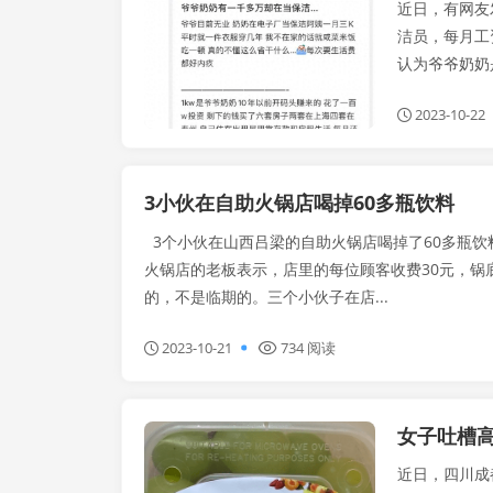
近日，有网友
洁员，每月工
认为爷爷奶奶
2023-10-22
3小伙在自助火锅店喝掉60多瓶饮料
3个小伙在山西吕梁的自助火锅店喝掉了60多瓶饮料
火锅店的老板表示，店里的每位顾客收费30元，锅
的，不是临期的。三个小伙子在店...
2023-10-21
734 阅读
女子吐槽高
手机热搜
近日，四川成