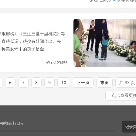
《琅琊榜》《三生三世十里桃花》等
一直很低调，很少有绯闻传出。去
美女怀中的孩子是金...
cs123456
6
7
8
9
10
下一页
末页
共 33 页
点击查看更
.网站统计代码
记录