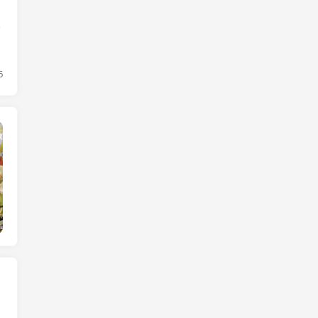
人
6
手机热搜