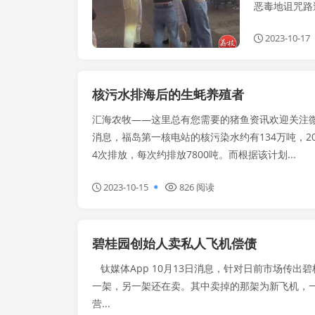
恶毒地诅咒路
2023-10-17
核污水排海后的生蚝养殖者
汇海农牧——这里总有您需要的猪鱼资讯欢迎关注微信号
消息，福岛第一核电站的核污染水约有134万吨，20
4次排放，每次约排放7800吨。而根据该计划...
2023-10-15
826 阅读
碧桂园创始人卖私人飞机偿债
钛媒体App 10月13日消息，针对日前市场传出
一架，另一架还在卖。其中卖掉的那架为新飞机，
营...