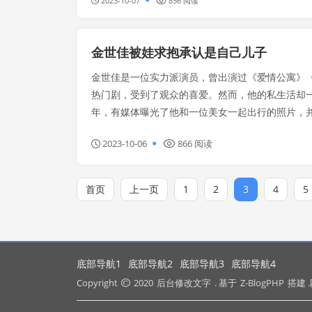
2023-10-07
856 阅读
金世佳被娃求抱承认是自己儿子
金世佳是一位实力派演员，曾出演过《爱情公寓》
热门剧，受到了观众的喜爱。然而，他的私生活却
年，有媒体曝光了他和一位美女一起出行的照片，并称
2023-10-06
866 阅读
首页
上一页
1
2
3
4
5
底部导航1
底部导航2
底部导航3
底部导航4
Copyright
2020
后台修改文字
. 基于
Z-BlogPHP
搭建 