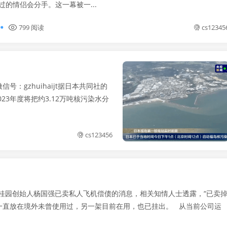
过的情侣会分手。这一幕被一...
799 阅读
cs12345
：gzhuihaijt据日本共同社的
23年度将把约3.12万吨核污染水分
cs123456
碧桂园创始人杨国强已卖私人飞机偿债的消息，相关知情人士透露，“已卖
一直放在境外未曾使用过，另一架目前在用，也已挂出。 从当前公司运