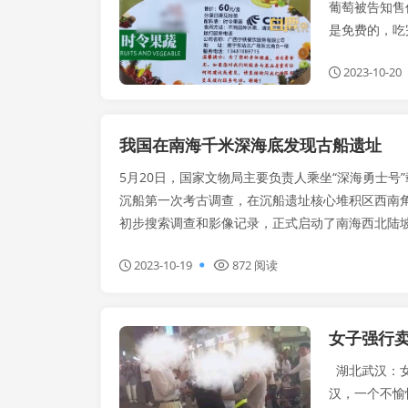
葡萄被告知售
是免费的，吃
2023-10-20
我国在南海千米深海底发现古船遗址
5月20日，国家文物局主要负责人乘坐“深海勇士号
沉船第一次考古调查，在沉船遗址核心堆积区西南
初步搜索调查和影像记录，正式启动了南海西北陆坡一
2023-10-19
872 阅读
女子强行卖
手机热搜
湖北武汉：女
汉，一个不愉